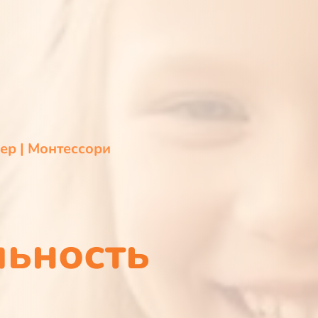
ер | Монтессори
льность