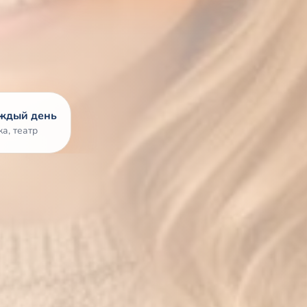
аждый день
а, театр